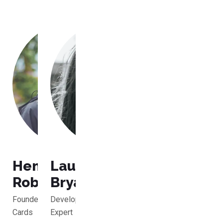
Henri
Laura
Robert
Bryant
Founder,
Developer
Cards
Expert